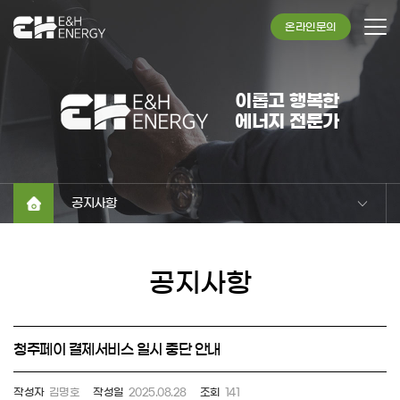
온라인문의
이롭고 행복한
에너지 전문가
공지사항
공지사항
청주페이 결제서비스 일시 중단 안내
작성자
김명호
작성일
2025.08.28
조회
141